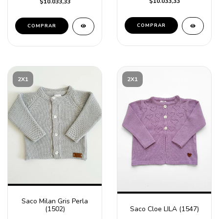
$10.033,33
$10.033,33
COMPRAR
COMPRAR
2X1
2X1
Saco Milan Gris Perla
Saco Cloe LILA (1547)
(1502)