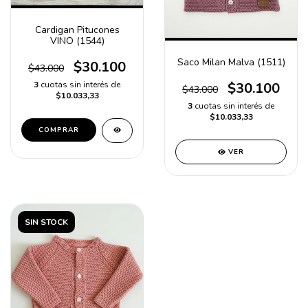
Cardigan Pitucones
VINO (1544)
Saco Milan Malva (1511)
$30.100
$43.000
3
cuotas sin interés de
$30.100
$43.000
$10.033,33
3
cuotas sin interés de
$10.033,33
COMPRAR
VER
SIN STOCK