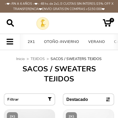
~❤️~RN A 6 AÑOS ~❤️~ 48 hs de 2x1 /3 CUOTAS SIN INTERES /15% OFF X
TRANSFERENCIA❤️ENVÍO GRATIS EN COMPRAS +$150.000❤️
0
2X1
OTOÑO-INVIERNO
VERANO
C
Inicio
>
TEJIDOS
>
SACOS / SWEATERS TEJIDOS
SACOS / SWEATERS
TEJIDOS
Filtrar
2X1
2X1