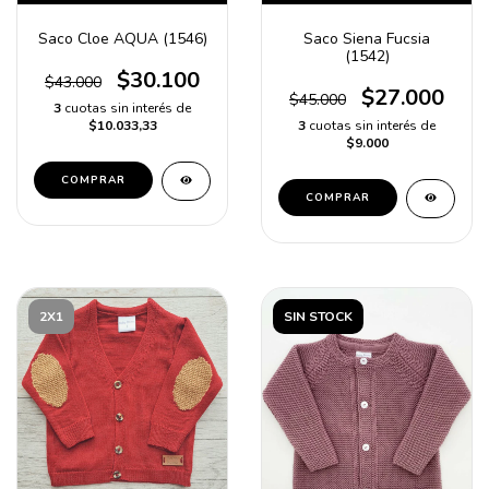
Saco Siena Fucsia
Saco Cloe AQUA (1546)
(1542)
$30.100
$43.000
$27.000
$45.000
3
cuotas sin interés de
3
cuotas sin interés de
$10.033,33
$9.000
COMPRAR
COMPRAR
2X1
SIN STOCK