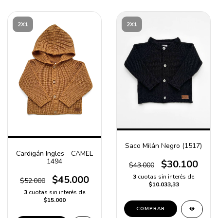
2X1
2X1
Saco Milán Negro (1517)
Cardigán Ingles - CAMEL
1494
$30.100
$43.000
3
cuotas sin interés de
$45.000
$52.000
$10.033,33
3
cuotas sin interés de
$15.000
COMPRAR