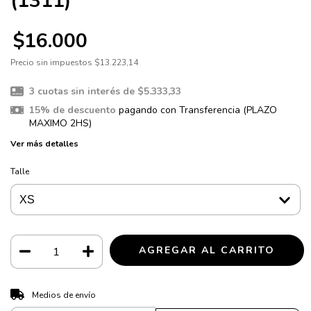
(1311)
$16.000
Precio sin impuestos
$13.223,14
3
cuotas sin interés de
$5.333,33
15% de descuento
pagando con Transferencia (PLAZO
MAXIMO 2HS)
Ver más detalles
Talle
CAMBIAR CP
Entregas para el CP:
Medios de envío