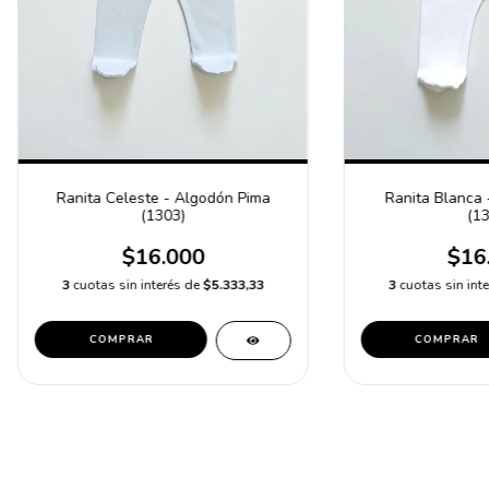
Ranita Blanca 
Ranita Celeste - Algodón Pima
(13
(1303)
$16
$16.000
3
cuotas sin int
3
cuotas sin interés de
$5.333,33
COMPRAR
COMPRAR