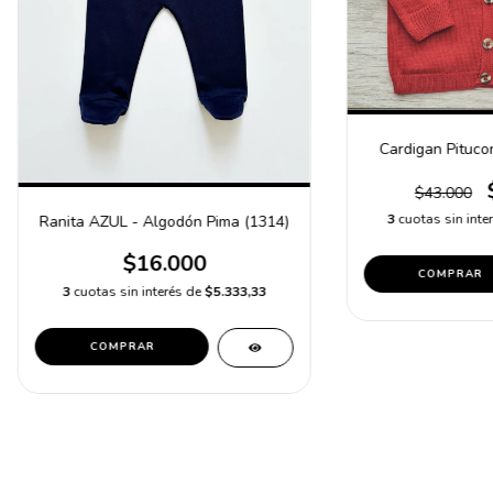
Cardigan Pituco
$43.000
3
cuotas sin inte
Ranita AZUL - Algodón Pima (1314)
$16.000
COMPRAR
3
cuotas sin interés de
$5.333,33
COMPRAR