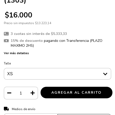
(1303)
$16.000
Precio sin impuestos
$13.223,14
3
cuotas sin interés de
$5.333,33
15% de descuento
pagando con Transferencia (PLAZO
MAXIMO 2HS)
Ver más detalles
Talle
CAMBIAR CP
Entregas para el CP:
Medios de envío