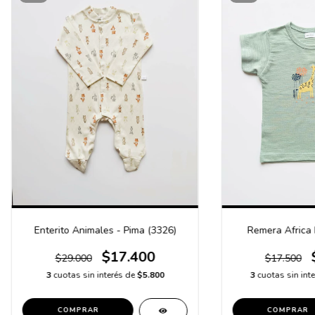
Enterito Animales - Pima (3326)
Remera Africa 
$17.400
$29.000
$17.500
3
cuotas sin interés de
$5.800
3
cuotas sin int
COMPRAR
COMPRAR